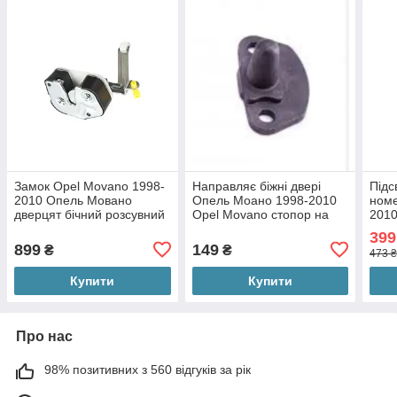
Замок Opel Movano 1998-
Направляє біжні двері
Підс
2010 Опель Мовано
Опель Моано 1998-2010
номе
дверцят бічний розсувний
Opel Movano стопор на
2010
середній
двері
Лед)
399
899
149
₴
₴
473 
Купити
Купити
Про нас
98% позитивних з 560 відгуків за рік