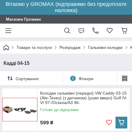
Вітаємо у GROMAX (відправимо без предоплати
наложка)
Магазин Громакс
Товари та послуги
Розпродаж
Гальмівні колодки
Кадді 04-15
Сортування
0
Фільтри
Колодки гальмівні (передні) VW Caddy 03-15
(Ate-Teves) (з датчиком) (ушки вверх) Golf IV-
VI 97-/Octavia/A3 96-
Готово до відправки
599
₴