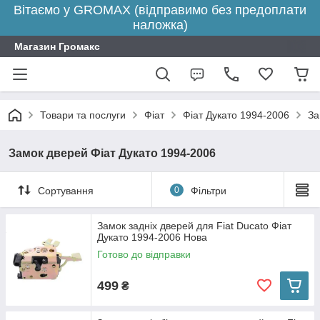
Вітаємо у GROMAX (відправимо без предоплати
наложка)
Магазин Громакс
Товари та послуги
Фіат
Фіат Дукато 1994-2006
За
Замок дверей Фіат Дукато 1994-2006
Сортування
0
Фільтри
Замок задніх дверей для Fiat Ducato Фіат
Дукато 1994-2006 Нова
Готово до відправки
499
₴