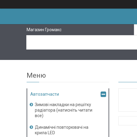
Магазин Громакс
Автозапчасти
Зимові накладки на решітку
радіатора (натисніть читати
все)
Динамічні повторювачі на
крила LED