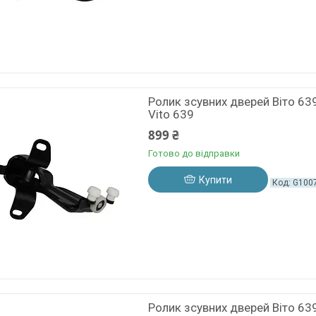
Ролик зсувних дверей Віто 6
Vito 639
899 ₴
Готово до відправки
Купити
G100
Ролик зсувних дверей Віто 6