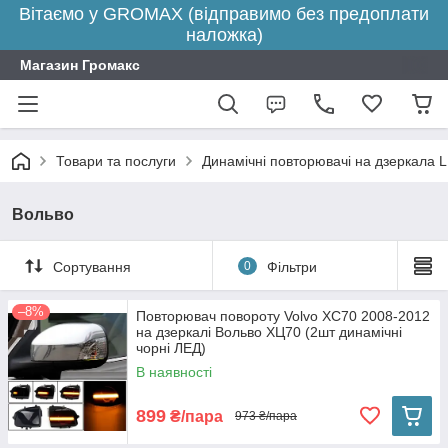
Вітаємо у GROMAX (відправимо без предоплати
наложка)
Магазин Громакс
Товари та послуги
Динамічні повторювачі на дзеркала 
Вольво
Сортування
0
Фільтри
–8%
Повторювач повороту Volvo XC70 2008-2012
на дзеркалі Вольво ХЦ70 (2шт динамічні
чорні ЛЕД)
В наявності
899
₴/пара
973 ₴/пара