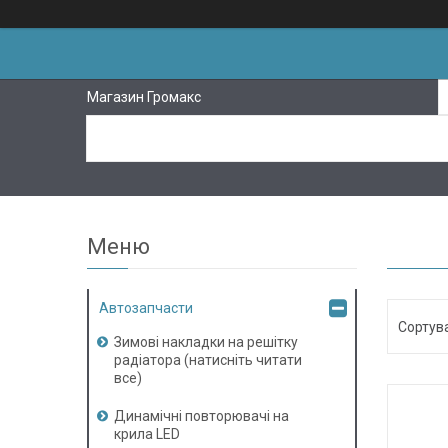
Магазин Громакс
Автозапчасти
Зимові накладки на решітку
радіатора (натисніть читати
все)
Динамічні повторювачі на
крила LED