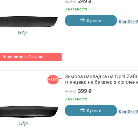
249 ₴
323 ₴
В наявності
Купити
Gzim
Залишилось 25 днів
Зимова накладка на Opel Zafi
–16%
глянцева на бампер з кріплен
399 ₴
473 ₴
В наявності
Купити
Gzim