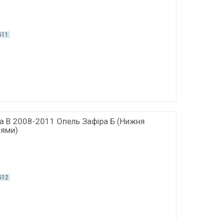
511
ra B 2008-2011 Опель Зафіра Б (Нижня
нями)
512