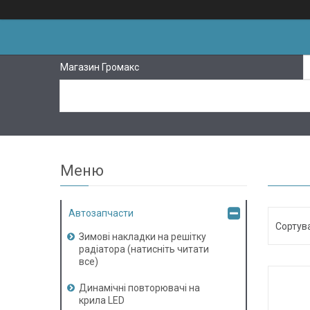
Магазин Громакс
Автозапчасти
Зимові накладки на решітку
радіатора (натисніть читати
все)
Динамічні повторювачі на
крила LED