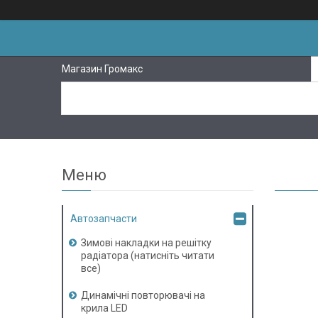
Магазин Громакс
Автозапчасти
Зимові накладки на решітку
радіатора (натисніть читати
все)
Динамічні повторювачі на
крила LED