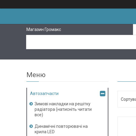
Магазин Громакс
Автозапчасти
Зимові накладки на решітку
радіатора (натисніть читати
все)
Динамічні повторювачі на
крила LED