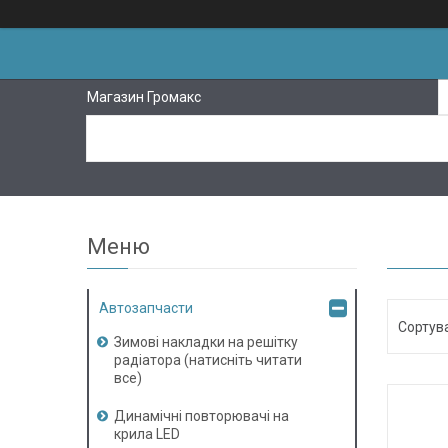
Магазин Громакс
Автозапчасти
Зимові накладки на решітку
радіатора (натисніть читати
все)
Динамічні повторювачі на
крила LED